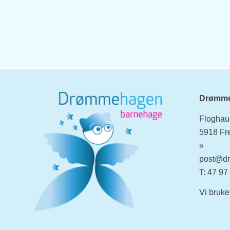
Drømme
Floghau
5918 Fr
»
post@d
T: 47 97
Vi bruk