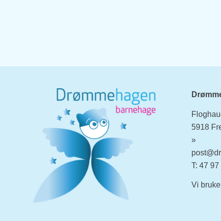
Drømme
Floghau
5918 Fr
»
post@d
T: 47 97
Vi bruk