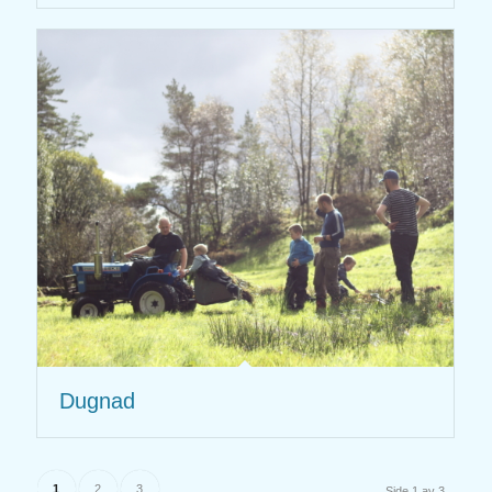
Dugnad
1
2
3
Side 1 av 3